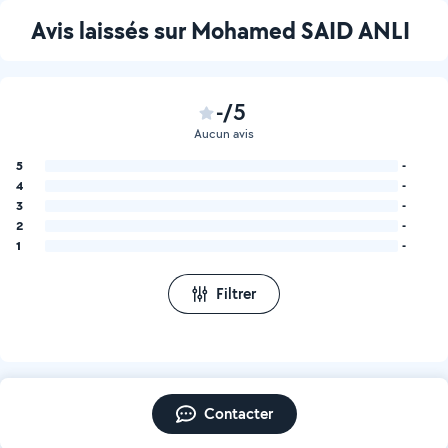
Avis laissés sur Mohamed SAID ANLI
-/5
Aucun avis
5
-
4
-
3
-
2
-
1
-
Filtrer
Contacter