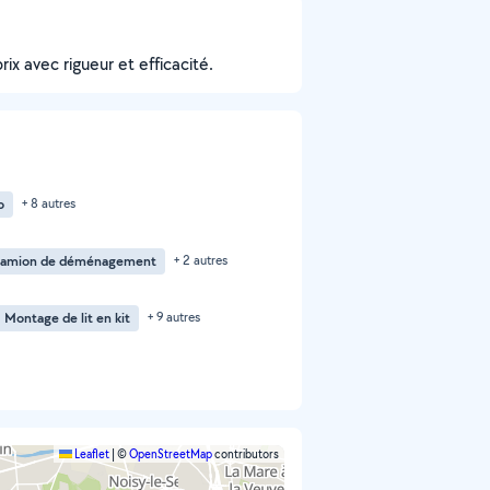
ix avec rigueur et efficacité.
o
+ 8 autres
camion de déménagement
+ 2 autres
Montage de lit en kit
+ 9 autres
Leaflet
|
©
OpenStreetMap
contributors