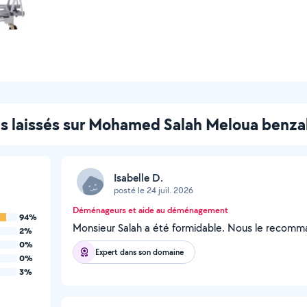
is laissés sur Mohamed Salah Meloua benz
Isabelle D.
posté le 24 juil. 2026
Déménageurs et aide au déménagement
94%
Monsieur Salah a été formidable. Nous le recom
2%
0%
Expert dans son domaine
0%
3%