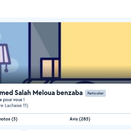
med Salah Meloua benzaba
Particulier
e pour vous !
re Lachaise 11)
hotos
(
5
)
Avis (285)