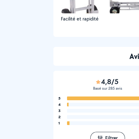
Facilité et rapidité
Av
4,8/5
Basé sur 285 avis
5
4
3
2
1
Filtrer