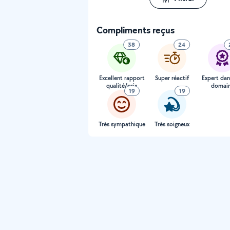
Compliments reçus
38
24
Excellent rapport
Super réactif
Expert dan
qualité/prix
domai
19
19
Très sympathique
Très soigneux