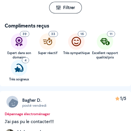
Filtrer
Compliments reçus
39
33
16
11
Expert dans son
Super réactif
Très sympathique
Excellent rapport
domaine
qualité/prix
4
Très soigneux
1/5
Bagher D.
posté vendredi
Dépannage électroménager
J'ai pas pu le contacter!!!