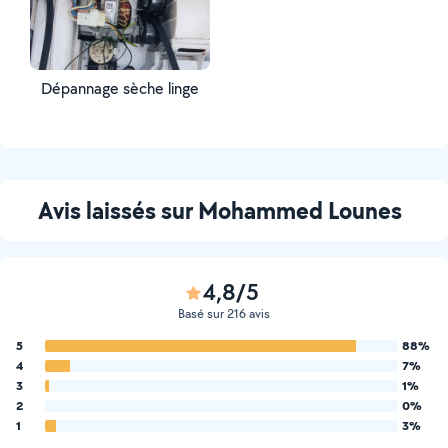
Dépannage sèche linge
Avis laissés sur Mohammed Lounes
4,8/5
Basé sur 216 avis
5
88%
4
7%
3
1%
2
0%
1
3%