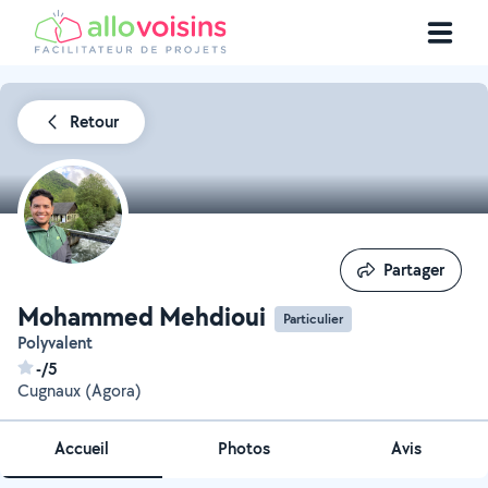
Retour
Partager
Partager
Mohammed Mehdioui
Particulier
Polyvalent
-/5
Cugnaux (Agora)
Accueil
Photos
Avis