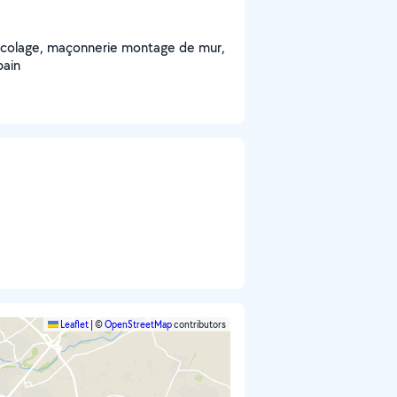
 bricolage, maçonnerie montage de mur,
bain
Leaflet
|
©
OpenStreetMap
contributors