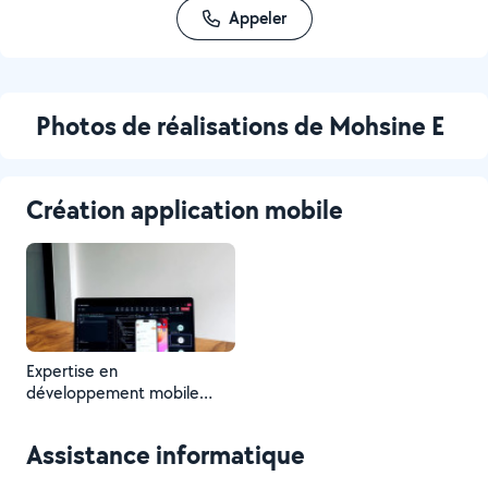
Appeler
Photos de réalisations de Mohsine E
Création application mobile
Expertise en
développement mobile
pour des applications
modernes, réactives et
Assistance informatique
centrées sur l'utilisateur.