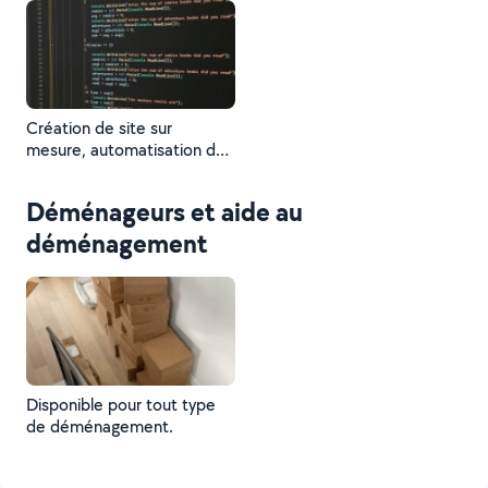
Création de site sur
mesure, automatisation de
tâche, développement
d’applications, maintenance,
Déménageurs et aide au
accompagnement et
maîtrise des dernières
déménagement
technologies (IA, logiciel,
Pack Office ..)
Disponible pour tout type
de déménagement.