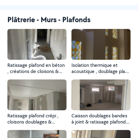
Plâtrerie - Murs - Plafonds
Ratissage plafond en béton
Isolation thermique et
, créations de cloisons &
acoustique , doublage placo
doublages , bandes à joint 3
, bandes join/arme &
passes , pose de portes en
peinture
bois , pose carrelage
Ratissage plafond crépi ,
Caisson doublages bandes
cloisons doublages &
à joint & ratissage plafond
bandes à joint , condamné
crépi
anciens ouvertures pose