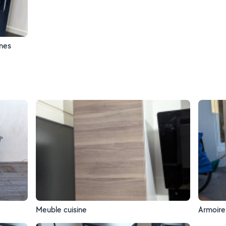
nnes
t
Meuble cuisine
Armoire 