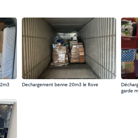
12m3
Dechargement benne 20m3 le Rove
Déchar
garde 