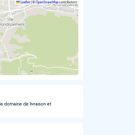
Leaflet
|
©
OpenStreetMap
contributors
le domaine de livraison et