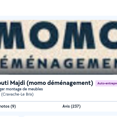
outi Majdi (momo déménagement)
Auto-entrepr
ger montage de meubles
e (Cravache-Le Brix)
hotos
(
9
)
Avis (237)