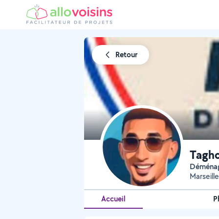
Retour
Tagh
Déména
Marseill
Accueil
P