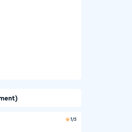
ement)
1/5