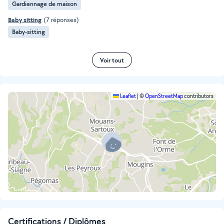
Gardiennage de maison
Baby sitting
(7 réponses)
Baby-sitting
Voir tout
Leaflet
|
©
OpenStreetMap
contributors
Certifications / Diplômes