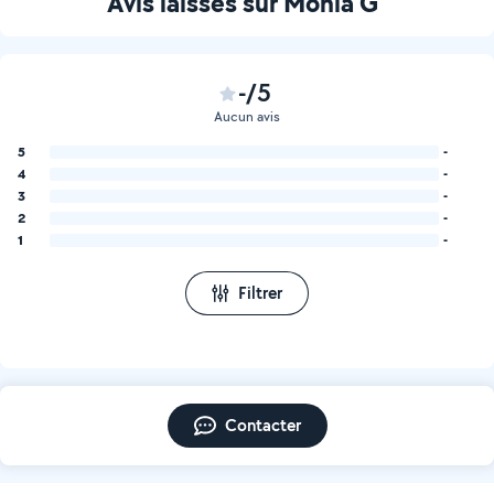
Avis laissés sur Monia G
-/5
Aucun avis
5
-
4
-
3
-
2
-
1
-
Filtrer
Contacter