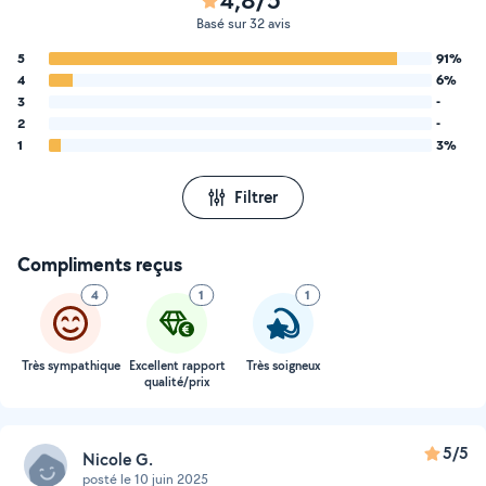
Basé sur 32 avis
5
91%
4
6%
3
-
2
-
1
3%
Filtrer
Compliments reçus
4
1
1
Très sympathique
Excellent rapport
Très soigneux
qualité/prix
5/5
Nicole G.
posté le 10 juin 2025