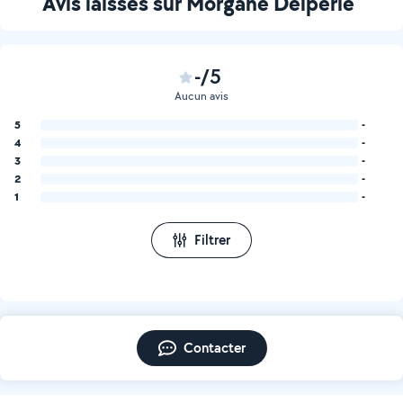
Avis laissés sur Morgane Delperie
-/5
Aucun avis
5
-
4
-
3
-
2
-
1
-
Filtrer
Contacter