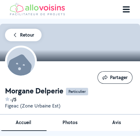
Retour
Partager
Partager
Morgane Delperie
Particulier
-/5
Figeac (Zone Urbaine Est)
Accueil
Photos
Avis