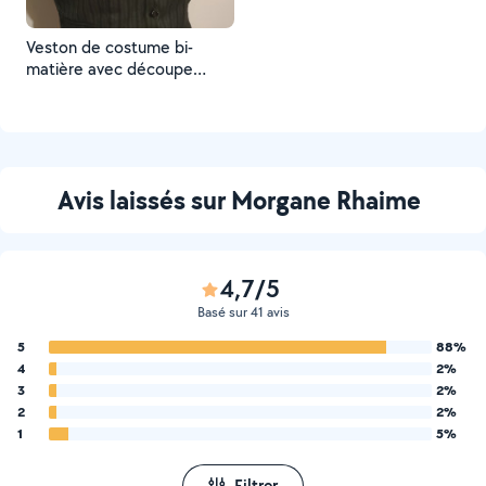
Veston de costume bi-
matière avec découpe
fantaisie. Fait main, sur
mesure.
Avis laissés sur Morgane Rhaime
4,7/5
Basé sur 41 avis
5
88%
4
2%
3
2%
2
2%
1
5%
Filtrer