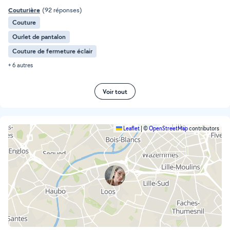
Couturière
(92 réponses)
Couture
Ourlet de pantalon
Couture de fermeture éclair
+ 6 autres
Voir tout
Leaflet
|
©
OpenStreetMap
contributors