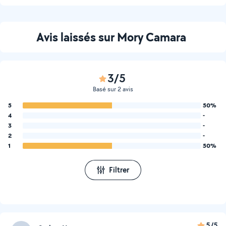
Avis laissés sur Mory Camara
3/5
Basé sur 2 avis
5
50%
4
-
3
-
2
-
1
50%
Filtrer
5/5