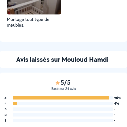
Montage tout type de
meubles.
Avis laissés sur Mouloud Hamdi
5/5
Basé sur 24 avis
5
96%
4
4%
3
-
2
-
1
-