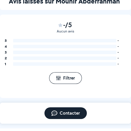
Avis laissés sur Mounir Abderrahman
-/5
Aucun avis
5
-
4
-
3
-
2
-
1
-
Filtrer
Contacter