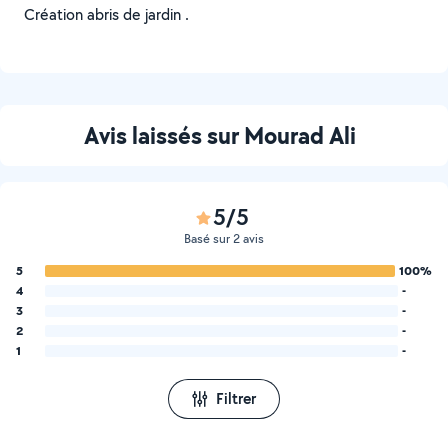
Création abris de jardin .
Avis laissés sur Mourad Ali
5/5
Basé sur 2 avis
5
100%
4
-
3
-
2
-
1
-
Filtrer