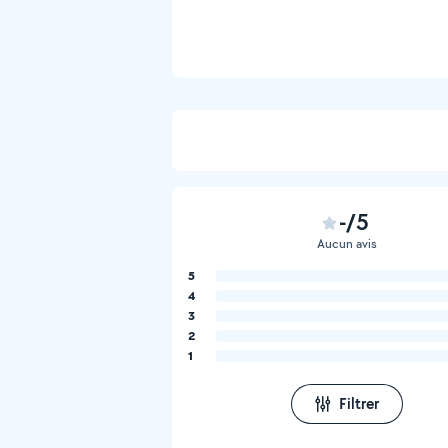
-/5
Aucun avis
5
4
3
2
1
Filtrer