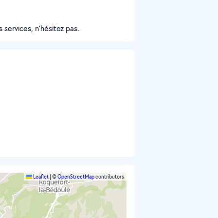
s services, n'hésitez pas.
Leaflet
|
©
OpenStreetMap
contributors