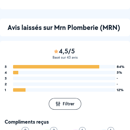
Avis laissés sur Mrn Plomberie (MRN)
4,5/5
Basé sur 43 avis
5
84%
4
5%
3
-
2
-
1
12%
Filtrer
Compliments reçus