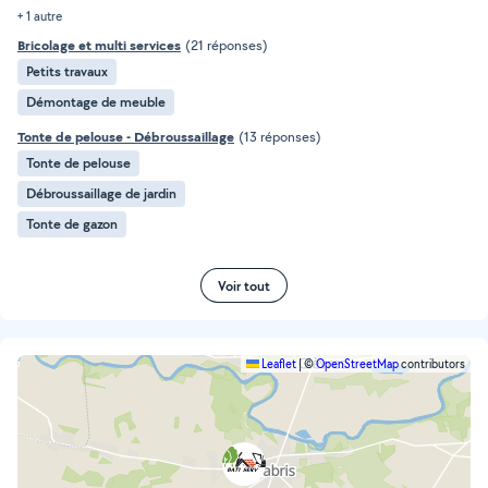
+ 1 autre
Bricolage et multi services
(21 réponses)
Petits travaux
Démontage de meuble
Tonte de pelouse - Débroussaillage
(13 réponses)
Tonte de pelouse
Débroussaillage de jardin
Tonte de gazon
Voir tout
Leaflet
|
©
OpenStreetMap
contributors