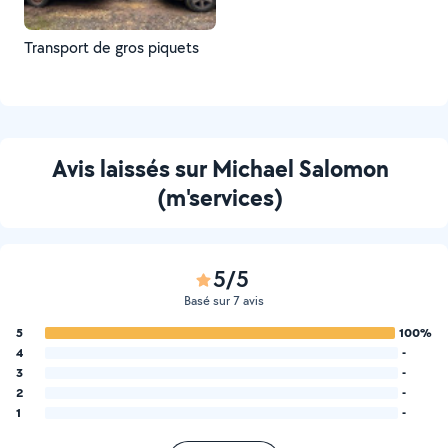
Transport de gros piquets
Avis laissés sur Michael Salomon
(m'services)
5/5
Basé sur 7 avis
5
100%
4
-
3
-
2
-
1
-