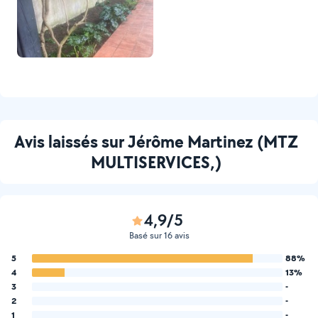
Avis laissés sur Jérôme Martinez (MTZ
MULTISERVICES,)
4,9/5
Basé sur 16 avis
5
88%
4
13%
3
-
2
-
1
-