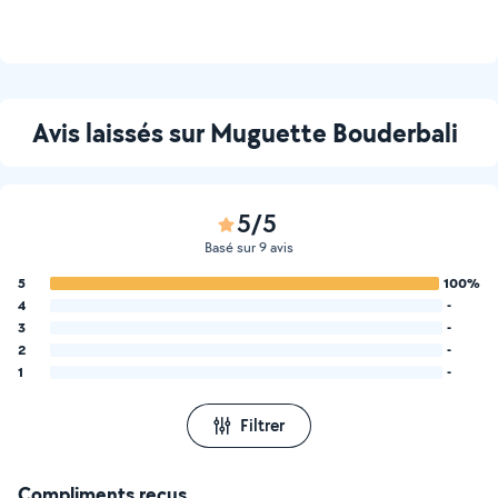
Avis laissés sur Muguette Bouderbali
5/5
Basé sur 9 avis
5
100%
4
-
3
-
2
-
1
-
Filtrer
Compliments reçus