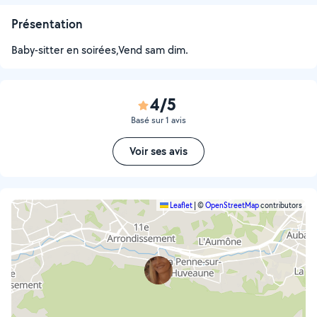
Présentation
Baby-sitter en soirées,Vend sam dim.
4/5
Basé sur 1 avis
Voir ses avis
Leaflet
|
©
OpenStreetMap
contributors