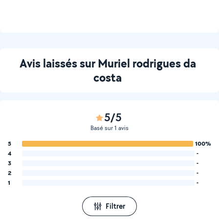
Avis laissés sur Muriel rodrigues da
costa
5/5
Basé sur 1 avis
5
100%
4
-
3
-
2
-
1
-
Filtrer