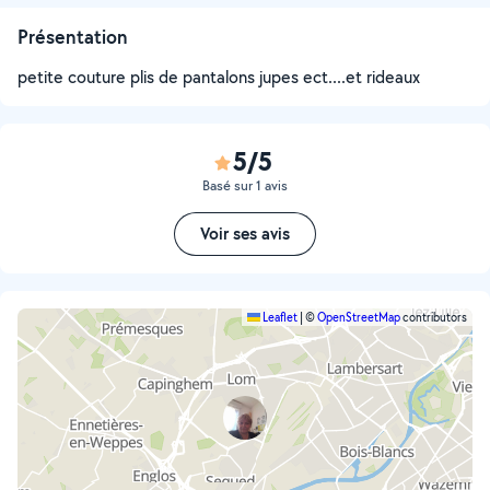
Présentation
petite couture plis de pantalons jupes ect....et rideaux
5/5
Basé sur 1 avis
Voir ses avis
Leaflet
|
©
OpenStreetMap
contributors