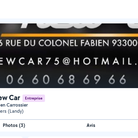
ew Car
Entreprise
ien Carrossier
iers (Landy)
Photos
(
3
)
Avis