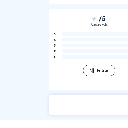
-/5
Aucun avis
5
4
3
2
1
Filtrer