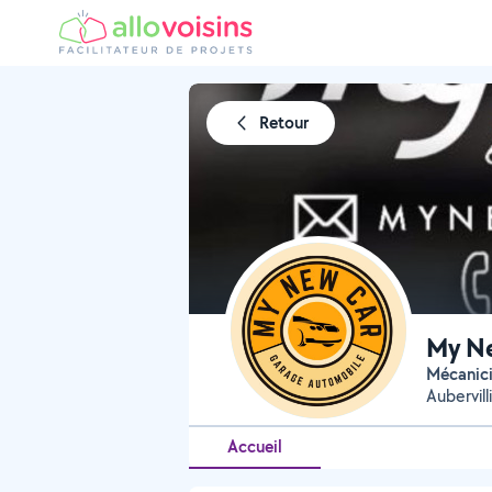
Retour
My N
Mécanic
Aubervill
Accueil