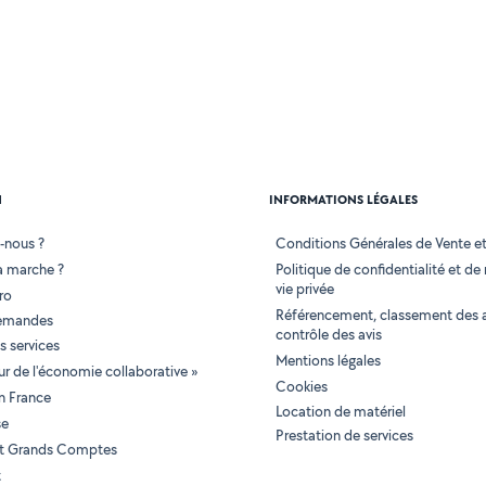
N
INFORMATIONS LÉGALES
-nous ?
Conditions Générales de Vente et 
 marche ?
Politique de confidentialité et de
vie privée
ro
Référencement, classement des 
demandes
contrôle des avis
 services
Mentions légales
tur de l'économie collaborative »
Cookies
en France
Location de matériel
se
Prestation de services
 et Grands Comptes
t