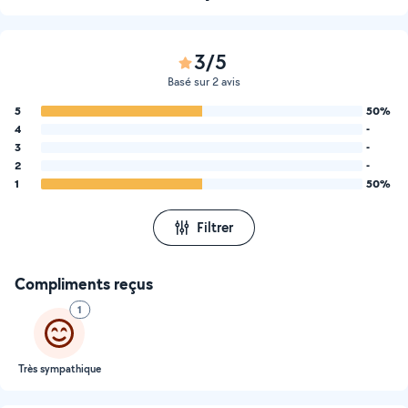
3/5
Basé sur 2 avis
5
50%
4
-
3
-
2
-
1
50%
Filtrer
Compliments reçus
1
Très sympathique