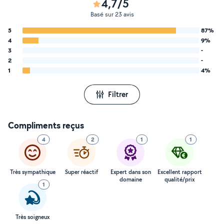
4,7/5
Basé sur 23 avis
5
87%
4
9%
3
-
2
-
1
4%
Filtrer
Compliments reçus
4
2
1
1
Très sympathique
Super réactif
Expert dans son
Excellent rapport
domaine
qualité/prix
1
Très soigneux