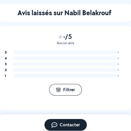
Avis laissés sur Nabil Belakrouf
-/5
Aucun avis
5
-
4
-
3
-
2
-
1
-
Filtrer
Contacter