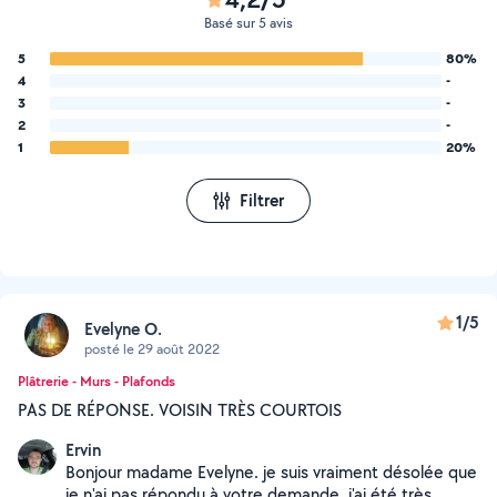
Basé sur 5 avis
5
80%
4
-
3
-
2
-
1
20%
Filtrer
1/5
Evelyne O.
posté le 29 août 2022
Plâtrerie - Murs - Plafonds
PAS DE RÉPONSE. VOISIN TRÈS COURTOIS
Ervin
Bonjour madame Evelyne. je suis vraiment désolée que
je n'ai pas répondu à votre demande. j'ai été très