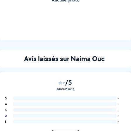
Avis laissés sur Naima Ouc
-/5
Aucun avis
5
-
4
-
3
-
2
-
1
-