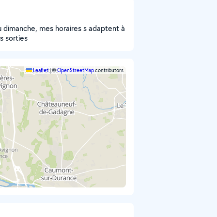
 au dimanche, mes horaires s adaptent à
s sorties
Leaflet
|
©
OpenStreetMap
contributors