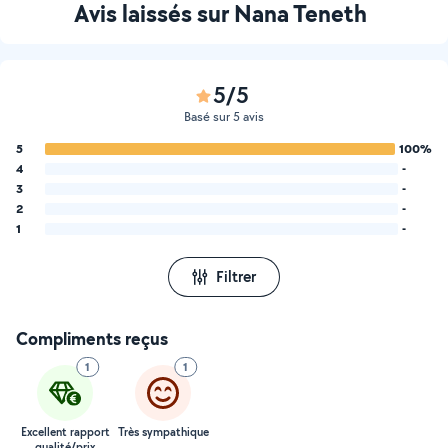
Avis laissés sur Nana Teneth
5/5
Basé sur 5 avis
5
100%
4
-
3
-
2
-
1
-
Filtrer
Compliments reçus
1
1
Excellent rapport
Très sympathique
qualité/prix