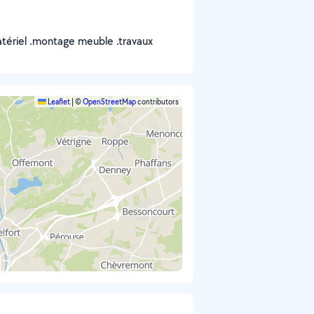
atériel .montage meuble .travaux
Leaflet
|
©
OpenStreetMap
contributors