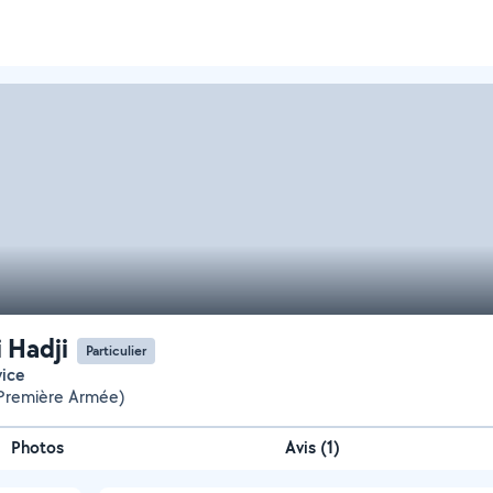
 Hadji
Particulier
vice
(Première Armée)
Photos
Avis (1)