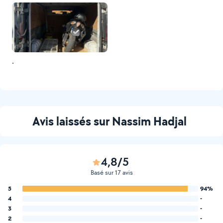
.
Avis laissés sur Nassim Hadjal
4,8/5
Basé sur 17 avis
5
94%
4
-
3
-
2
-