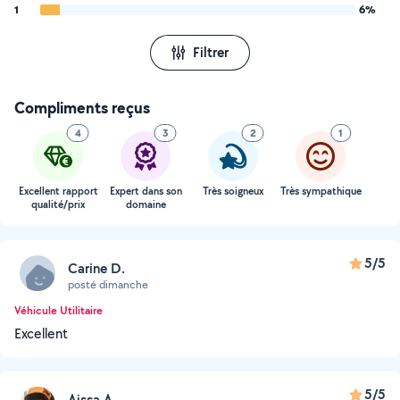
1
6%
Filtrer
Compliments reçus
4
3
2
1
Excellent rapport
Expert dans son
Très soigneux
Très sympathique
qualité/prix
domaine
5/5
Carine D.
posté dimanche
Véhicule Utilitaire
Excellent
5/5
Aissa A.