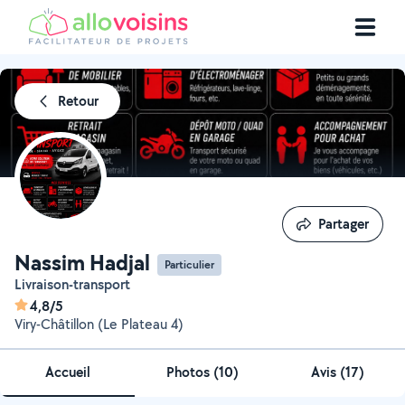
Retour
Partager
Partager
Nassim Hadjal
Particulier
Livraison-transport
4,8/5
Viry-Châtillon (Le Plateau 4)
Accueil
Photos
(
10
)
Avis (17)