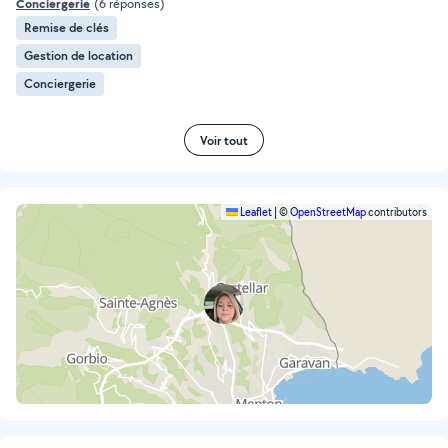
Conciergerie
(6 réponses)
Remise de clés
Gestion de location
Conciergerie
Voir tout
Leaflet
|
©
OpenStreetMap
contributors