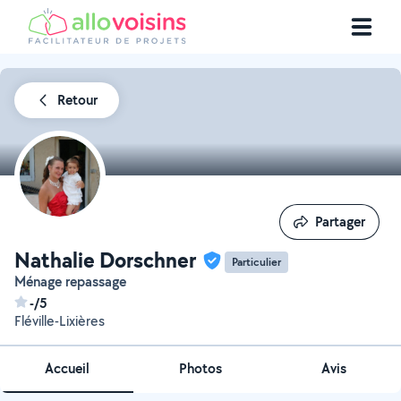
Retour
Partager
Partager
Nathalie Dorschner
Particulier
Ménage repassage
-/5
Fléville-Lixières
Accueil
Photos
Avis