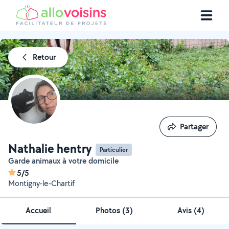
Retour
Partager
Partager
Nathalie hentry
Particulier
Garde animaux à votre domicile
5/5
Montigny-le-Chartif
Accueil
Photos
(
3
)
Avis (4)