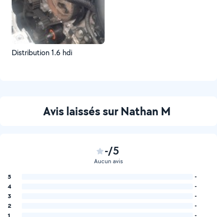
Distribution 1.6 hdi
Avis laissés sur Nathan M
-/5
Aucun avis
5
-
4
-
3
-
2
-
1
-