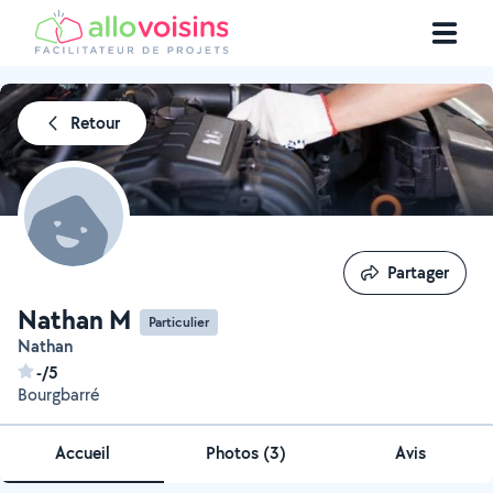
Retour
Partager
Partager
Nathan M
Particulier
Nathan
-/5
Bourgbarré
Accueil
Photos
(
3
)
Avis