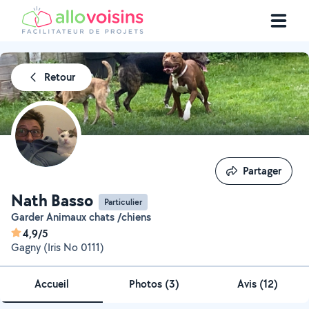
Retour
Partager
Partager
Nath Basso
Particulier
Garder Animaux chats /chiens
4,9/5
Gagny (Iris No 0111)
Accueil
Photos
(
3
)
Avis (12)