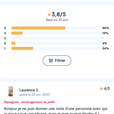
3,8/5
Basé sur 25 avis
5
60%
4
12%
3
-
2
4%
1
24%
Filtrer
4/5
Laurence S.
posté le 23 oct. 2023
Paysagiste - Aménagement du jardin
Bonjour je ne puis donner une note d'une personne avec qui
je n'ai eu que une phrase ,mais je met quatre étoiles il a