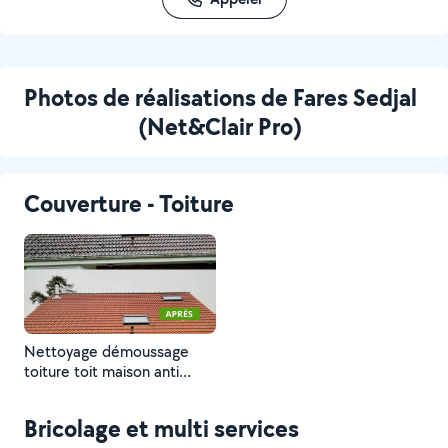
Photos de réalisations de Fares Sedjal
(Net&Clair Pro)
Couverture - Toiture
Nettoyage démoussage
toiture toit maison anti
mousse protection
hydrofuge incolore ou
Bricolage et multi services
colorer