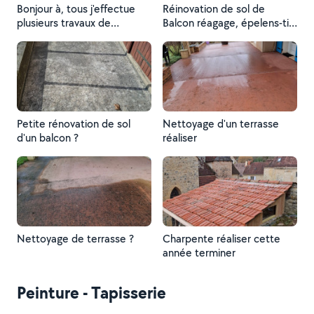
Bonjour à, tous j'effectue
Réinovation de sol de
plusieurs travaux de
Balcon réagage, épelens-tir
rénovation éteins en auto
au sol ?
entrepreneur basé sur la
commune de grammat
j'effectue tous mes services
sur devis n'hésitez pas à me
contacter par téléphone au
o648884500
Petite rénovation de sol
Nettoyage d'un terrasse
d'un balcon ?
réaliser
Nettoyage de terrasse ?
Charpente réaliser cette
année terminer
Peinture - Tapisserie