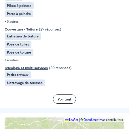
Pièce à peindre
Porte à peindre
+ 5 autres
Couverture - Toiture
(29 réponses)
Entretien de toiture
Pose de tuiles
Pose de toiture
+ 4 autres
Bricolage et multi services
(20 réponses)
Petits travaux
Nettoyage de terrasse
Voir tout
Leaflet
|
©
OpenStreetMap
contributors