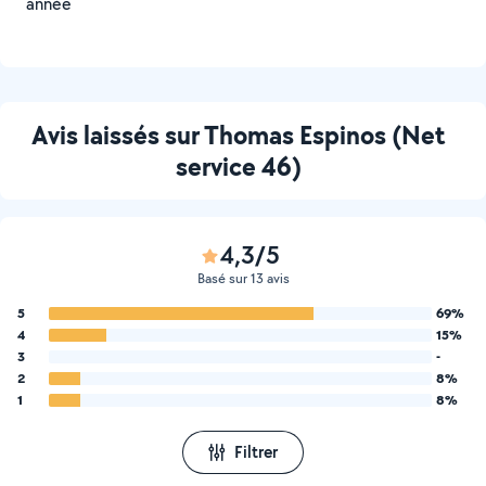
année
Avis laissés sur Thomas Espinos (Net
service 46)
4,3/5
Basé sur 13 avis
5
69%
4
15%
3
-
2
8%
1
8%
Filtrer