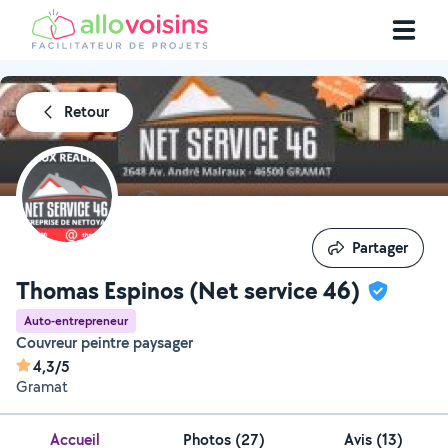
Retour
Partager
Partager
Thomas Espinos (Net service 46)
Auto-entrepreneur
Couvreur peintre paysager
4,3/5
Gramat
Accueil
Photos
(
27
)
Avis (13)