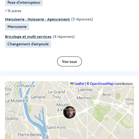
Pose d'interrupteur
+ 16 autres
Menuiserie - Huisserie - Agencement
(5 réponses)
Menuiserie
Bricolage et multi services
(4 réponses)
Changement d'ampoule
Voir tout
Leaflet
|
©
OpenStreetMap
contributors