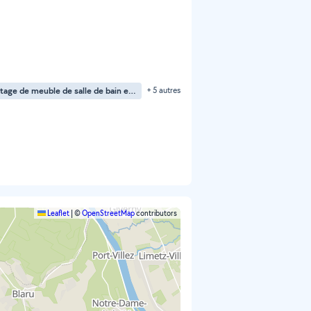
Montage de meuble de salle de bain en kit
+ 5 autres
Leaflet
|
©
OpenStreetMap
contributors