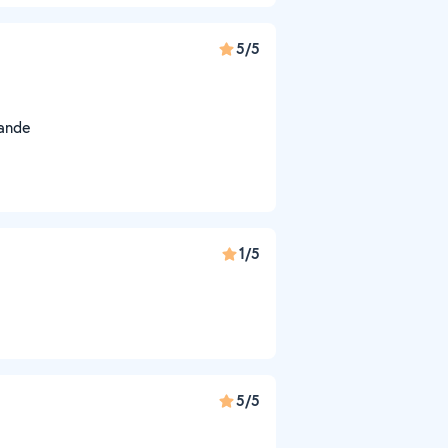
5/5
mande
1/5
5/5