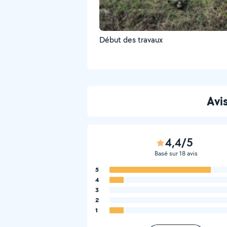
Début des travaux
Avi
4,4/5
Basé sur 18 avis
5
4
3
2
1