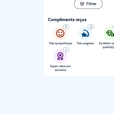
Filtrer
Compliments reçus
5
4
Très sympathique
Très soigneux
Excellent r
qualité/p
1
Expert dans son
domaine