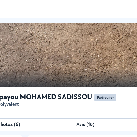
payou MOHAMED SADISSOU
Particulier
 Polyvalent
Photos
(
6
)
Avis (18)