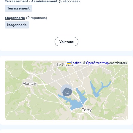
Terrassement - Assainissement
(2 réponses)
Terrassement
Maçonnerie
(2 réponses)
Maçonnerie
Voir tout
Leaflet
|
©
OpenStreetMap
contributors