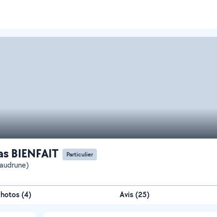
as BIENFAIT
Particulier
audrune)
Photos
(
4
)
Avis (25)