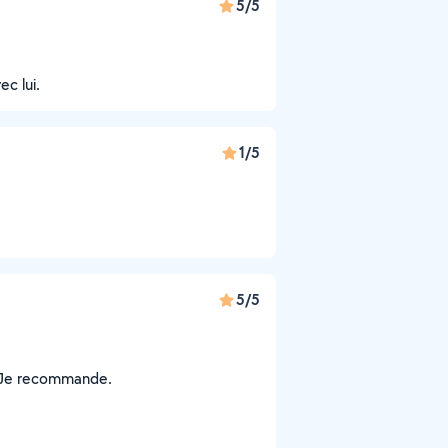
5/5
ec lui.
1/5
5/5
t. Je recommande.