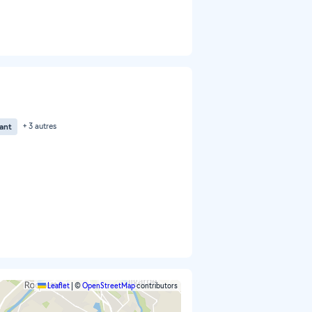
tant
+ 3 autres
Leaflet
|
©
OpenStreetMap
contributors