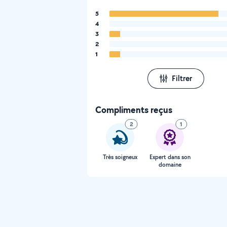
5
4
3
2
1
Filtrer
Compliments reçus
2
1
Très soigneux
Expert dans son
domaine