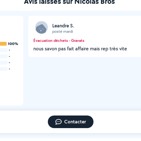
Avis laissés sur Nicolas Bros
Leandre S.
posté mardi
Évacuation déchets - Gravats
100%
nous savon pas fait affaire mais rep très vite
-
-
-
-
Contacter