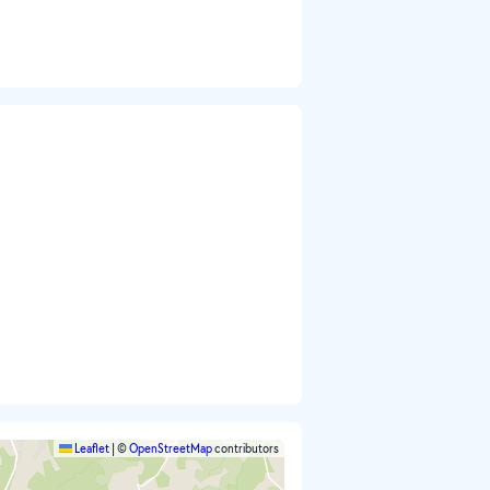
Leaflet
|
©
OpenStreetMap
contributors