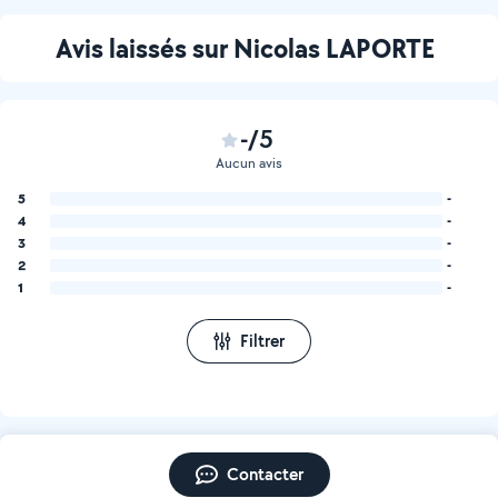
Avis laissés sur Nicolas LAPORTE
-/5
Aucun avis
5
-
4
-
3
-
2
-
1
-
Filtrer
Contacter