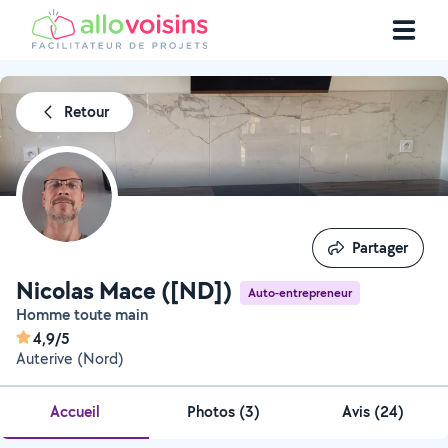
Retour
Partager
Partager
Nicolas Mace ([ND])
Auto-entrepreneur
Homme toute main
4,9/5
Auterive (Nord)
Accueil
Photos
(
3
)
Avis (24)