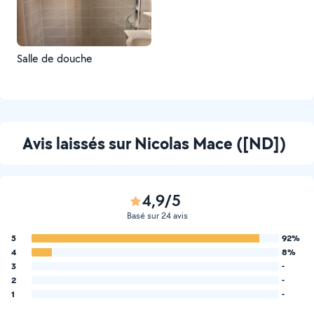
Salle de douche
Avis laissés sur Nicolas Mace ([ND])
4,9/5
Basé sur 24 avis
5
92%
4
8%
3
-
2
-
1
-