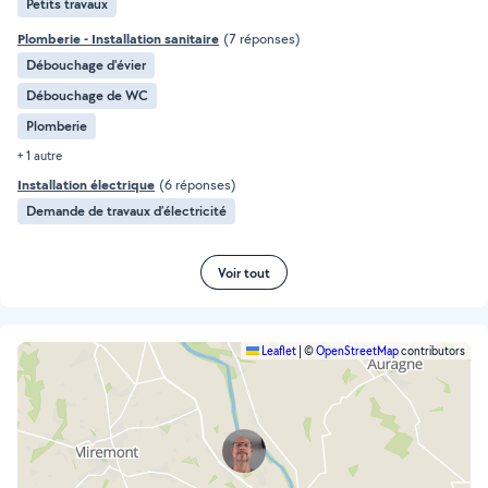
Petits travaux
Plomberie - Installation sanitaire
(7 réponses)
Débouchage d'évier
Débouchage de WC
Plomberie
+ 1 autre
Installation électrique
(6 réponses)
Demande de travaux d’électricité
Voir tout
Leaflet
|
©
OpenStreetMap
contributors