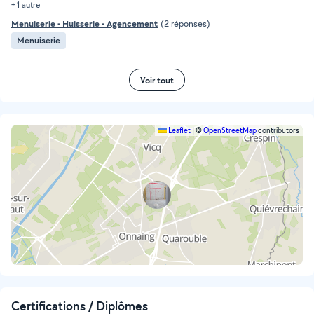
+ 1 autre
Menuiserie - Huisserie - Agencement
(2 réponses)
Menuiserie
Voir tout
Leaflet
|
©
OpenStreetMap
contributors
Certifications / Diplômes