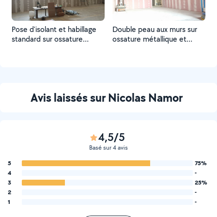
Pose d'isolant et habillage
Double peau aux murs sur
standard sur ossature
ossature métallique et
métallique d'un mur de 15m
double peau au plafond sur
de long sur 3m70 de haut
ossature bois pour pièce de
avec pose de 3 fenêtres sur
stockage de 60m2
structure bois.
résistante au feu 1h.
Avis laissés sur Nicolas Namor
4,5/5
Basé sur 4 avis
5
75%
4
-
3
25%
2
-
1
-