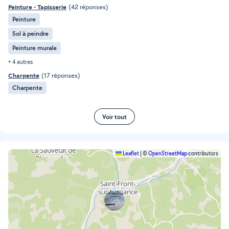
Peinture - Tapisserie
(42 réponses)
Peinture
Sol à peindre
Peinture murale
+ 4 autres
Charpente
(17 réponses)
Charpente
Voir tout
Leaflet
|
©
OpenStreetMap
contributors