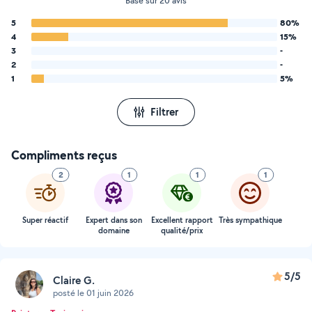
Basé sur 20 avis
5
80%
4
15%
3
-
2
-
1
5%
Filtrer
Compliments reçus
2
1
1
1
Super réactif
Expert dans son
Excellent rapport
Très sympathique
domaine
qualité/prix
5/5
Claire G.
posté le 01 juin 2026